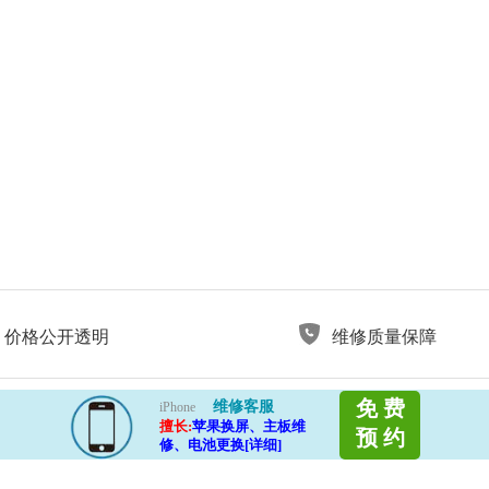
价格公开透明
维修质量保障
免 费
维修客服
iPhone
擅长:
苹果换屏、主板维
预 约
修、电池更换[详细]