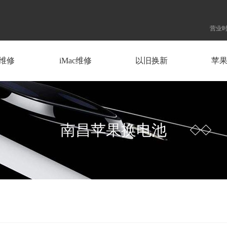
营业时
d维修
iMac维修
以旧换新
苹
南昌苹果换电池