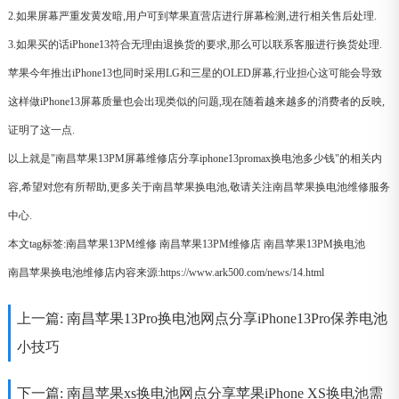
2.如果屏幕严重发黄发暗,用户可到苹果直营店进行屏幕检测,进行相关售后处理.
3.如果买的话iPhone13符合无理由退换货的要求,那么可以联系客服进行换货处理.
苹果今年推出iPhone13也同时采用LG和三星的OLED屏幕,行业担心这可能会导致
这样做iPhone13屏幕质量也会出现类似的问题,现在随着越来越多的消费者的反映,
证明了这一点.
以上就是"南昌苹果13PM屏幕维修店分享iphone13promax换电池多少钱"的相关内
容,希望对您有所帮助,更多关于南昌苹果换电池,敬请关注南昌苹果换电池维修服务
中心.
本文tag标签:
南昌苹果13PM维修
南昌苹果13PM维修店
南昌苹果13PM换电池
南昌苹果换电池维修店内容来源:https://www.ark500.com/news/14.html
上一篇:
南昌苹果13Pro换电池网点分享iPhone13Pro保养电池
小技巧
下一篇:
南昌苹果xs换电池网点分享苹果iPhone XS换电池需