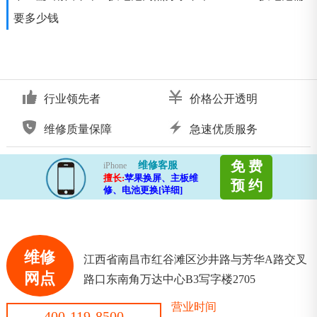
要多少钱
行业领先者
价格公开透明
维修质量保障
急速优质服务
免 费
维修客服
iPhone
擅长:
苹果换屏、主板维
预 约
修、电池更换[详细]
维修
江西省南昌市红谷滩区沙井路与芳华A路交叉
网点
路口东南角万达中心B3写字楼2705
营业时间
400-119-8500