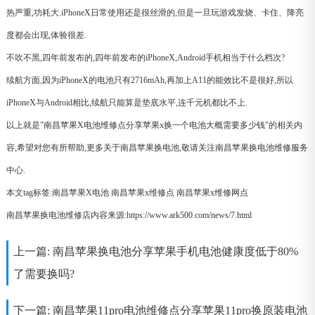
热严重,功耗大.iPhoneX日常使用还是很丝滑的,但是一旦玩游戏发烧、卡住、降亮
度都会出现,体验很差.
不吹不黑,四年前发布的,四年前发布的iPhoneX,Android手机相当于什么档次?
续航方面,因为iPhoneX的电池只有2716mAh,再加上A11的能效比不是很好,所以
iPhoneX与Android相比,续航只能算是垫底水平,连千元机都比不上.
以上就是"南昌苹果X电池维修点分享苹果x换一个电池大概需要多少钱"的相关内
容,希望对您有所帮助,更多关于南昌苹果换电池,敬请关注南昌苹果换电池维修服务
中心.
本文tag标签:
南昌苹果X电池
南昌苹果x维修点
南昌苹果x维修网点
南昌苹果换电池维修店内容来源:https://www.ark500.com/news/7.html
上一篇:
南昌苹果换电池分享苹果手机电池健康度低于80%
了需要换吗?
下一篇:
南昌苹果11pro电池维修点分享苹果11pro换原装电池