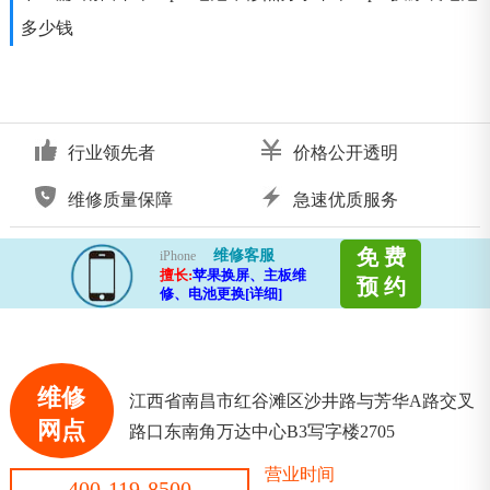
多少钱
行业领先者
价格公开透明
维修质量保障
急速优质服务
免 费
维修客服
iPhone
擅长:
苹果换屏、主板维
预 约
修、电池更换[详细]
维修
江西省南昌市红谷滩区沙井路与芳华A路交叉
网点
路口东南角万达中心B3写字楼2705
营业时间
400-119-8500