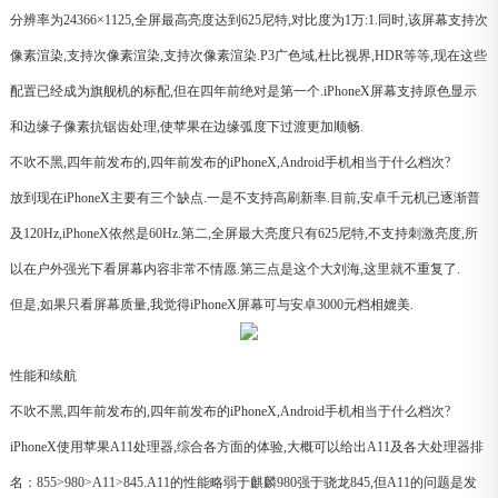
分辨率为24366×1125,全屏最高亮度达到625尼特,对比度为1万:1.同时,该屏幕支持次
像素渲染,支持次像素渲染,支持次像素渲染.P3广色域,杜比视界,HDR等等,现在这些
配置已经成为旗舰机的标配,但在四年前绝对是第一个.iPhoneX屏幕支持原色显示
和边缘子像素抗锯齿处理,使苹果在边缘弧度下过渡更加顺畅.
不吹不黑,四年前发布的,四年前发布的iPhoneX,Android手机相当于什么档次?
放到现在iPhoneX主要有三个缺点.一是不支持高刷新率.目前,安卓千元机已逐渐普
及120Hz,iPhoneX依然是60Hz.第二,全屏最大亮度只有625尼特,不支持刺激亮度,所
以在户外强光下看屏幕内容非常不情愿.第三点是这个大刘海,这里就不重复了.
但是,如果只看屏幕质量,我觉得iPhoneX屏幕可与安卓3000元档相媲美.
性能和续航
不吹不黑,四年前发布的,四年前发布的iPhoneX,Android手机相当于什么档次?
iPhoneX使用苹果A11处理器,综合各方面的体验,大概可以给出A11及各大处理器排
名：855>980>A11>845.A11的性能略弱于麒麟980强于骁龙845,但A11的问题是发